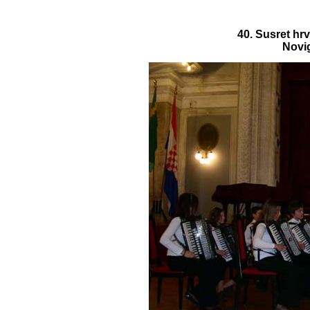
40. Susret hr
Novig