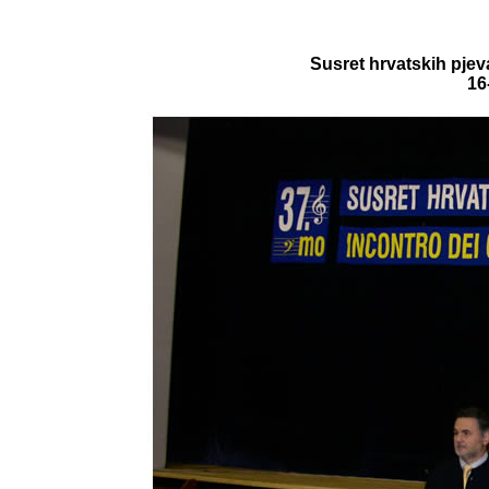
Susret hrvatskih pjev
16