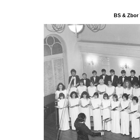
BS &
Zbor